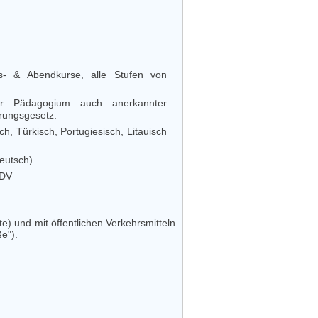
ags- & Abendkurse, alle Stufen von
er Pädagogium auch anerkannter
rungsgesetz.
ch, Türkisch, Portugiesisch, Litauisch
Deutsch)
EDV
e) und mit öffentlichen Verkehrsmitteln
ße").