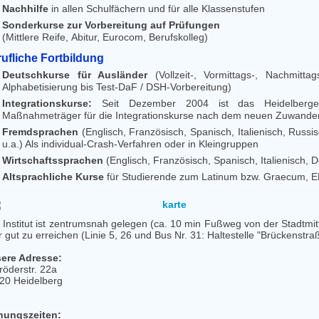
Nachhilfe
in allen Schulfächern und für alle Klassenstufen
Sonderkurse zur Vorbereitung auf Prüfungen
(Mittlere Reife, Abitur, Eurocom, Berufskolleg)
ufliche Fortbildung
Deutschkurse für Ausländer
(Vollzeit-, Vormittags-, Nachmitt
Alphabetisierung bis Test-DaF / DSH-Vorbereitung)
Integrationskurse:
Seit Dezember 2004 ist das Heidelberg
Maßnahmeträger für die Integrationskurse nach dem neuen Zuwande
Fremdsprachen
(Englisch, Französisch, Spanisch, Italienisch, Russis
u.a.) Als individual-Crash-Verfahren oder in Kleingruppen
Wirtschaftssprachen
(Englisch, Französisch, Spanisch, Italienisch, 
Altsprachliche Kurse
für Studierende zum Latinum bzw. Graecum, 
 Institut ist zentrumsnah gelegen (ca. 10 min Fußweg von der Stadtmitt
 gut zu erreichen (Linie 5, 26 und Bus Nr. 31: Haltestelle "Brückenstra
ere Adresse:
röderstr. 22a
20 Heidelberg
nungszeiten: