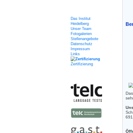
Über uns
Das Institut
Heidelberg
Ber
Unser Team
Fotogalerien
Stellenangebote
Datenschutz
Impressum
Links
Zertifizierung
Kooperation
Das
sehr
Uns
Sch
691
Öff