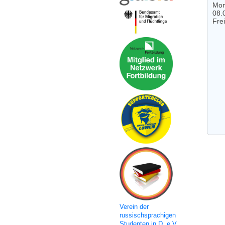
Mon
08.
Fre
Verein der
russischsprachigen
Studenten in D. e.V.