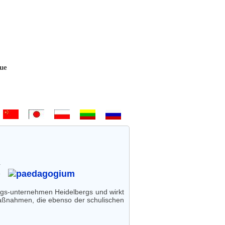
Bem-vindo - Hoş geldiniz! - 欢迎 - ようこそ - Witamy - Sveiki atvykę -
r
e
ungs-unternehmen Heidelbergs und wirkt
 Maßnahmen, die ebenso der schulischen