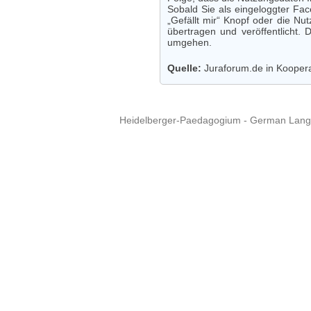
Sobald Sie als eingeloggter Fac
„Gefällt mir“ Knopf oder die N
übertragen und veröffentlicht
umgehen.
Quelle:
Juraforum.de in Koopera
Heidelberger-Paedagogium - German Langua
Copyright © 2015 - 
info@heidel