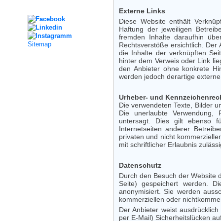
Social Media
Externe Links
Diese Website enthält Verknüpf
Haftung der jeweiligen Betreib
fremden Inhalte daraufhin übe
Sitemap
Rechtsverstöße ersichtlich. Der 
die Inhalte der verknüpften Sei
hinter dem Verweis oder Link lie
den Anbieter ohne konkrete Hi
werden jedoch derartige externe 
Urheber- und Kennzeichenrec
Die verwendeten Texte, Bilder u
Die unerlaubte Verwendung, R
untersagt. Dies gilt ebenso f
Internetseiten anderer Betreib
privaten und nicht kommerzielle
mit schriftlicher Erlaubnis zulässi
Datenschutz
Durch den Besuch der Website de
Seite) gespeichert werden. 
anonymisiert. Sie werden aussc
kommerziellen oder nichtkommerzi
Der Anbieter weist ausdrücklich
per E-Mail) Sicherheitslücken au