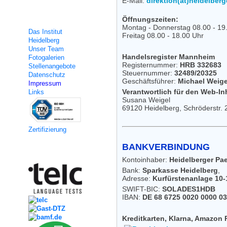
E-Mail:
direktion(at)heidelbe
Über uns
Öffnungszeiten:
Montag - Donnerstag 08.00 - 19
Das Institut
Freitag 08.00 - 18.00 Uhr
Heidelberg
Unser Team
Handelsregister Mannheim
Fotogalerien
Registernummer:
HRB 332683
Stellenangebote
Steuernummer:
32489/20325
Datenschutz
Geschäftsführer:
Michael Weige
Impressum
Verantwortlich für den Web-Inh
Links
Susana Weigel
69120 Heidelberg, Schröderstr. 
Zertifizierung
BANKVERBINDUNG
Kooperation
Kontoinhaber:
Heidelberger P
Bank:
Sparkasse Heidelberg
,
Adresse:
Kurfürstenanlage 10-
SWIFT-BIC:
SOLADES1HDB
IBAN:
DE 68 6725 0020 0000 03
Kreditkarten, Klarna, Amazon 