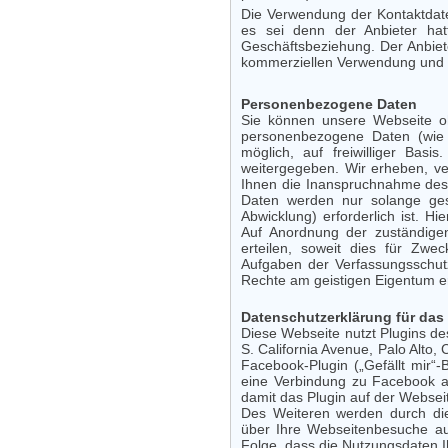
Die Verwendung der Kontaktdate
es sei denn der Anbieter hatte
Geschäftsbeziehung. Der Anbiet
kommerziellen Verwendung und 
Personenbezogene Daten
Sie können unsere Webseite o
personenbezogene Daten (wie N
möglich, auf freiwilliger Bas
weitergegeben. Wir erheben, ve
Ihnen die Inanspruchnahme des
Daten werden nur solange ges
Abwicklung) erforderlich ist. H
Auf Anordnung der zuständigen
erteilen, soweit dies für Zwe
Aufgaben der Verfassungsschut
Rechte am geistigen Eigentum erf
Datenschutzerklärung für das 
Diese Webseite nutzt Plugins d
S. California Avenue, Palo Alto,
Facebook-Plugin („Gefällt mir“-B
eine Verbindung zu Facebook au
damit das Plugin auf der Webseit
Des Weiteren werden durch die
über Ihre Webseitenbesuche au
Folge, dass die Nutzungsdaten 