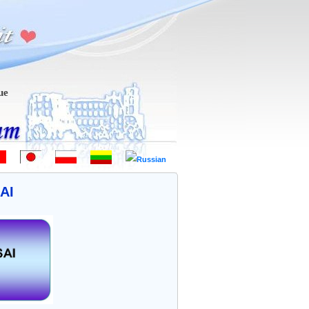
em-vindo - Hoş geldiniz! - 欢迎 - ようこそ - Witamy - Sveiki atvykę - 
AI