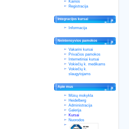
Kainos
Registracija
Integracijos kursai
Informacija
Neintensyvios pamokos
Vakarini kursai
Privačios pamokos
Internetiniai kursai
Vokiečių k. medikams
Vokiečių k.
slaugytojams
Apie mus
Mūsų mokykla
Heidelberg
Administracija
Galerija
Kursai
Nuorodos