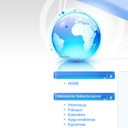
.
HOME
Intensyvūs Vokieciu kursai
Informacija
Pakopos
Kalendoris
Apgyvendinimas
Egzaminai