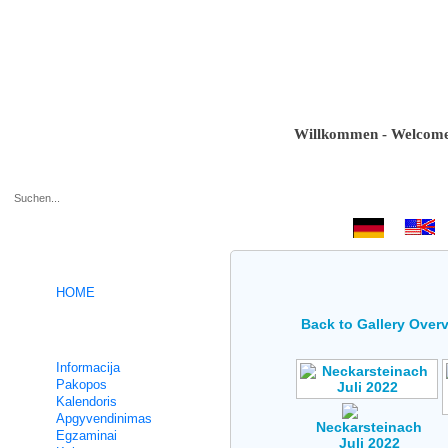
Willkommen - Welcome - Bi
.
HOME
Back to Gallery Over
Intensyvūs Vokieciu kursai
Informacija
Pakopos
Kalendoris
Apgyvendinimas
Neckarsteinach
Egzaminai
Juli 2022