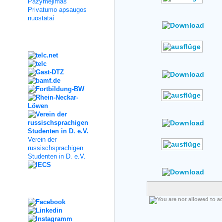
Pažymėjimas
Author: No Data
Privatumo apsaugos
Rating: No Votes
nuostatai
Kooperation
Author: No Data
Rating: No Votes
Author: No Data
Rating: No Votes
Verein der
russischsprachigen
Author: No Data
Studenten in D. e.V.
Rating: No Votes
Social Media