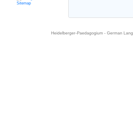
Sitemap
Heidelberger-Paedagogium - German Langua
Copyright © 2015 - 
info@heidel