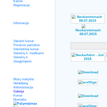
Kainos
Hits: 258,595
Registracija
Integracijos kursai
Informacija
Neckarsteinach
08.07.2015
Neintensyvios pamokos
Hits: 734,282
Vakarini kursai
Privačios pamokos
Internetiniai kursai
Vokiečių k. medikams
Vokiečių k.
slaugytojams
Author: No Data
Rating: No Votes
Apie mus
Mūsų mokykla
Heidelberg
Administracija
Author: No Data
Galerija
Rating: No Votes
Kursai
Nuorodos