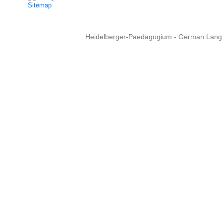
Sitemap
Heidelberger-Paedagogium - German Langua
Copyright © 2015 - 
info@heidel