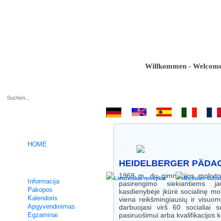
Willkommen - Welcome - Bi
.
HOME
HEIDELBERGER PÄDA
Intensyvūs Vokieciu kursai
1969 m. du gimnazijos mokytoja
Informacija
pasirengimo siekiantiems
Pakopos
kasdienybėje įkūrė socialinę mo
Kalendoris
viena reikšmingiausių ir visu
Apgyvendinimas
darbuojasi virš 60 socialiai 
Egzaminai
pasiruošimui arba kvalifikacijos k