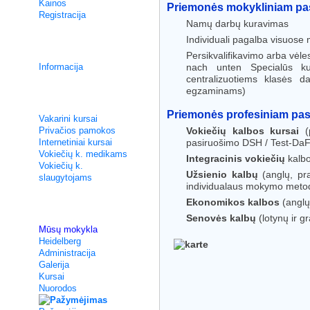
Kainos
Priemonės mokykliniam pa
Registracija
Namų darbų kuravimas
Individuali pagalba visuos
Integracijos kursai
Persikvalifikavimo arba vėl
Informacija
nach unten Specialūs kur
centralizuotiems klasės 
egzaminams)
Neintensyvios pamokos
Priemonės profesiniam pas
Vakarini kursai
Privačios pamokos
Vokiečių kalbos kursai
(p
Internetiniai kursai
pasiruošimo DSH / Test-DaF
Vokiečių k. medikams
Integracinis vokiečių
kalbo
Vokiečių k.
Užsienio kalbų
(anglų, pra
slaugytojams
individualaus mokymo met
Ekonomikos kalbos
(anglų
Apie mus
Senovės kalbų
(lotynų ir g
Mūsų mokykla
Heidelberg
Administracija
Galerija
Kursai
Nuorodos