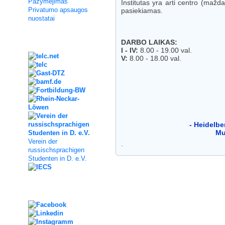
Pažymėjimas
Institutas yra arti centro (mažd
Privatumo apsaugos
pasiekiamas.
nuostatai
Kooperation
DARBO LAIKAS:
I - IV:
8.00 - 19.00 val.
V:
8.00 - 18.00 val.
- Heidelbe
Mu
Verein der
.
russischsprachigen
Studenten in D. e.V.
Social Media