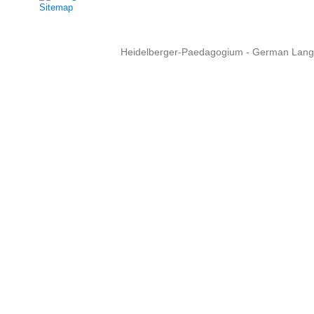
Sitemap
Heidelberger-Paedagogium - German Langua
Copyright © 2015 - 
info@heidel