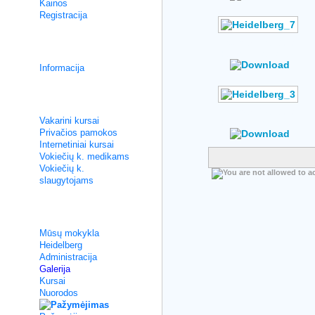
Kainos
Registracija
Author: No Data
Integracijos kursai
Rating: No Votes
Informacija
Neintensyvios pamokos
Author: No Data
Vakarini kursai
Rating: No Votes
Privačios pamokos
Internetiniai kursai
Vokiečių k. medikams
Vokiečių k.
slaugytojams
Apie mus
Mūsų mokykla
Heidelberg
Administracija
Galerija
Kursai
Nuorodos