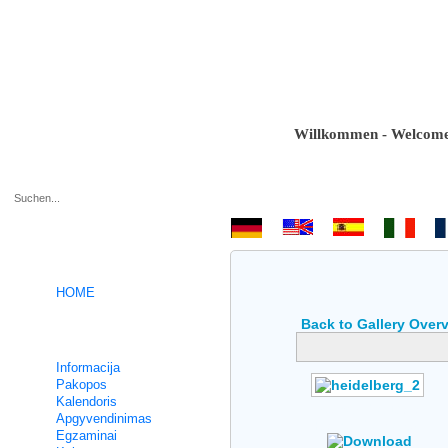
Willkommen - Welcome - Bi
.
HOME
Back to Gallery Over
Intensyvūs Vokieciu kursai
Informacija
Pakopos
Kalendoris
Author: No Data
Apgyvendinimas
Rating: No Votes
Egzaminai