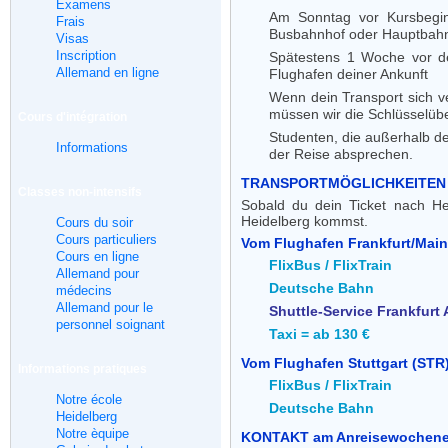
Examens
Am Sonntag vor Kursbegin
Frais
Busbahnhof oder Hauptbahnh
Visas
Inscription
Spätestens 1 Woche vor de
Allemand en ligne
Flughafen deiner Ankunft
Wenn dein Transport sich v
müssen wir die Schlüsselüb
Cours d'intégration
Studenten, die außerhalb d
Informations
der Reise absprechen.
TRANSPORTMÖGLICHKEITEN v
Classes non-intensifs
Sobald du dein Ticket nach He
Heidelberg kommst.
Cours du soir
Cours particuliers
Vom Flughafen Frankfurt/Main 
Cours en ligne
FlixBus / FlixTrain
Allemand pour
Deutsche Bahn
médecins
Allemand pour le
Shuttle-Service Frankfurt 
personnel soignant
Taxi = ab 130 €
Vom Flughafen Stuttgart (STR)
Informations pratiques
FlixBus / FlixTrain
Notre école
Deutsche Bahn
Heidelberg
Notre èquipe
KONTAKT am Anreisewochene