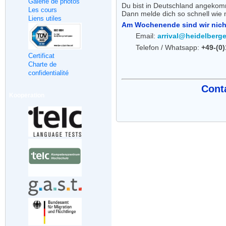
Galerie de photos
Du bist in Deutschland angekomm
Les cours
Dann melde dich so schnell wie 
Liens utiles
Am Wochenende sind wir nicht
Email:
arrival@heidelberg
Telefon / Whatsapp:
+49-(0
Certificat
Charte de
confidentialité
Cont
Kooperation