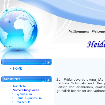
Willkommen - Welcome - Bien
.
HOME
Schülerhilfe
Zur Prüfungsvorbereitung (
Abi
nächste Schuljahr
und Überg
Nachhilfe
Leitung von erfahrenen, qualif
Vorbereitungskurse
gründlich bearbeitet und vorha
Gymnasium
Berufl. Gymnasium
Realschule