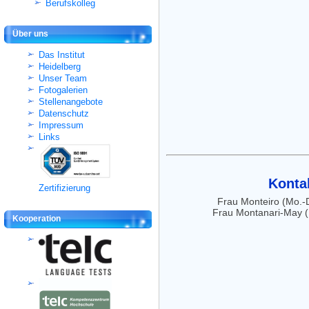
Berufskolleg
Über uns
Das Institut
Heidelberg
Unser Team
Fotogalerien
Stellenangebote
Datenschutz
Impressum
Links
Kontak
Zertifizierung
Frau Monteiro (Mo.-
Frau Montanari-May (
Kooperation