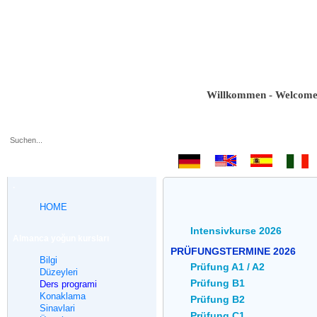
Willkommen - Welcome - Bie
.
HOME
Intensivkurse 2026
Almanca yoğun kursları
PRÜFUNGSTERMINE 2026
Bilgi
Prüfung A1 / A2
Düzeyleri
Prüfung B1
Ders programi
Konaklama
Prüfung B2
Sinavlari
Prüfung C1