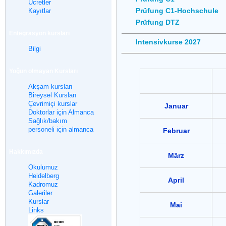
Ücretler
Prüfung C1-Hochschule
Kayıtlar
Prüfung DTZ
Entegrasyon kursları
Intensivkurse 2027
Bilgi
Yoğun olmayan Kursları
Akşam kursları
Bireysel Kursları
Çevrimiçi kurslar
Januar
Doktorlar için Almanca
Sağlık/bakım
personeli için almanca
Februar
Hakkımızda
März
Okulumuz
Heidelberg
April
Kadromuz
Galeriler
Kurslar
Mai
Links