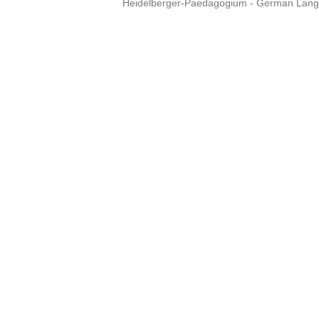
Heidelberger-Paedagogium - German Langua
Copyright © 2015 - 
info@heidel