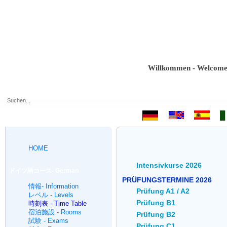
Willkommen - Welcome - Bie
.
HOME
Intensivkurse 2026
ドイツ語コース- German
PRÜFUNGSTERMINE 2026
intensive
情報- Information
Prüfung A1 / A2
レベル - Levels
Prüfung B1
時刻表 - Time Table
宿泊施設 - Rooms
Prüfung B2
試験 - Exams
Prüfung C1