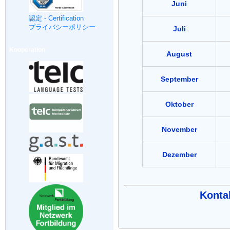
Juni
認定 - Certification
プライバシーポリシー
Juli
Kooperation
August
September
Oktober
November
Dezember
Kontak