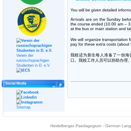
You will be given detailed inform
Arrivals are on the Sunday befo
the course ended (10.00 am – 3.0
at the bus or main station and ta
We will organize transportation f
pay for these extra costs (about 
我校还为新生每人准备了一份海
Verein der
口。我校工作人员可以协助办理
russischsprachigen
Studenten in D. e.V.
Social Media
Sitemap
Heidelberger-Paedagogium - German Langua