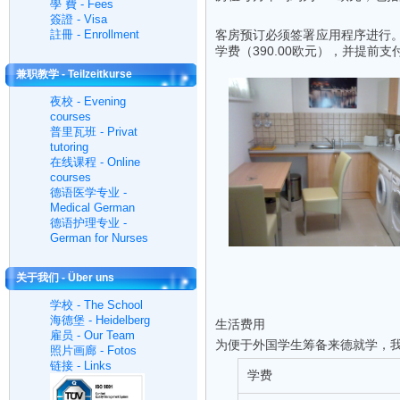
學 費 - Fees
簽證 - Visa
註冊 - Enrollment
客房预订必须签署应用程序进行。箱
学费（390.00欧元），并提前
兼职教学 - Teilzeitkurse
夜校 - Evening
courses
普里瓦班 - Privat
tutoring
在线课程 - Online
courses
德语医学专业 -
Medical German
德语护理专业 -
German for Nurses
关于我们 - Über uns
学校 - The School
海德堡 - Heidelberg
生活费用
雇员 - Our Team
为便于外国学生筹备来德就学，我
照片画廊 - Fotos
链接 - Links
学费