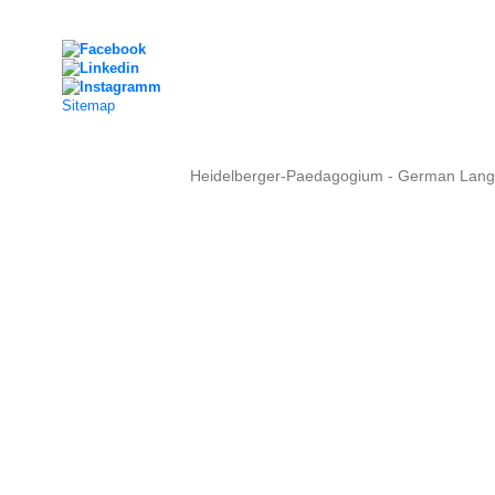
Social Media
Sitemap
Heidelberger-Paedagogium - German Langua
Copyright © 2015 - 
info@heidel