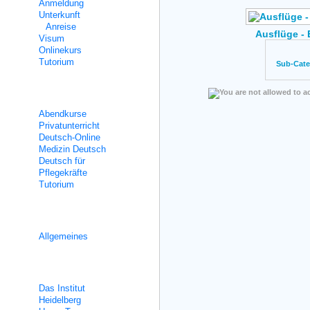
Anmeldung
Unterkunft
Anreise
Ausflüge -
Visum
Onlinekurs
Tutorium
Sub-Cate
Teilzeitunterricht
Abendkurse
Privatunterricht
Deutsch-Online
Medizin Deutsch
Deutsch für
Pflegekräfte
Tutorium
Integrationskurse
Allgemeines
Über uns
Das Institut
Heidelberg