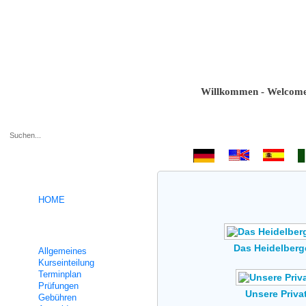
Willkommen - Welcome - Bi
.
HOME
Deutsch Intensivkurse
Das Heidelber
Allgemeines
Kurseinteilung
Terminplan
Prüfungen
Unsere Priv
Gebühren