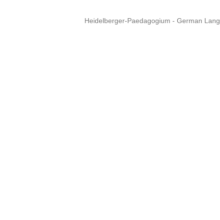
Heidelberger-Paedagogium - German Langua
Copyright © 2015 - 
info@heidel