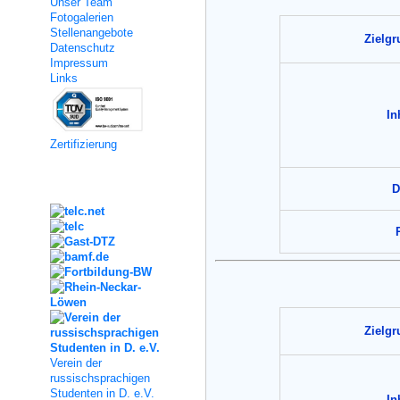
Unser Team
Fotogalerien
Stellenangebote
Zielg
Datenschutz
Impressum
Links
In
Zertifizierung
Kooperation
D
Zielg
Verein der
russischsprachigen
Studenten in D. e.V.
In