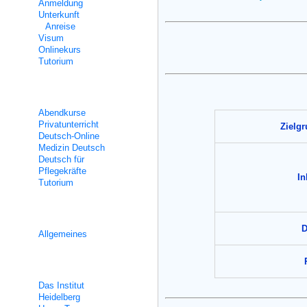
Anmeldung
Unterkunft
Anreise
Visum
Onlinekurs
Tutorium
Teilzeitunterricht
Abendkurse
Privatunterricht
Zielg
Deutsch-Online
Medizin Deutsch
Deutsch für
Pflegekräfte
In
Tutorium
Integrationskurse
D
Allgemeines
Über uns
Das Institut
Heidelberg