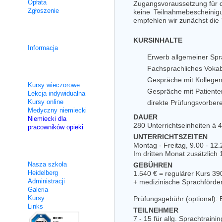
Opłata
Zugangsvoraussetzung für d
Zgłoszenie
keine Teilnahmebescheinig
empfehlen wir zunächst die
Kursy integracyjne
KURSINHALTE
Informacja
Erwerb allgemeiner Spr
Fachsprachliches Vokab
Nie intensywne
Gespräche mit Kollegen
Kursy wieczorowe
Gespräche mit Patient
Lekcja indywidualna
Kursy online
direkte Prüfungsvorber
Medyczny niemiecki
DAUER
Niemiecki dla
280 Unterrichtseinheiten á 
pracowników opieki
UNTERRICHTSZEITEN
Montag - Freitag, 9.00 - 12
O nas
Im dritten Monat zusätzlich
Nasza szkoła
GEBÜHREN
Heidelberg
1.540 € = regulärer Kurs 3
Administracji
+ medizinische Sprachförde
Galeria
Kursy
Prüfungsgebühr (optional):
Links
TEILNEHMER
7 - 15 für allg. Sprachtrainin