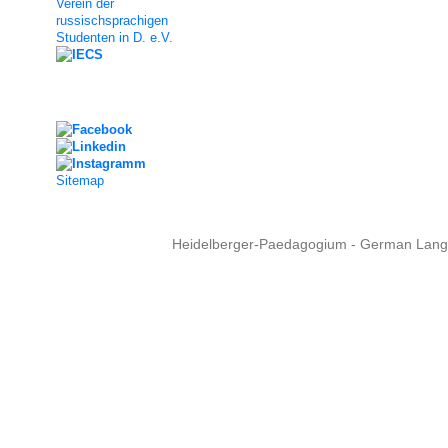
Verein der
russischsprachigen
Studenten in D. e.V.
Social Media
Sitemap
Heidelberger-Paedagogium - German Langua
Copyright © 2015 - 
info@heidel