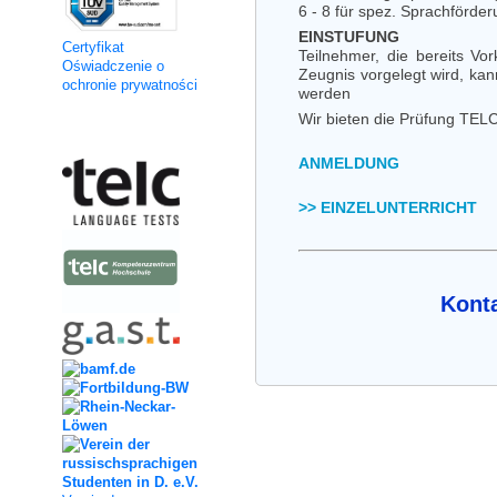
6 - 8 für spez. Sprachförde
EINSTUFUNG
Certyfikat
Teilnehmer, die bereits Vo
Oświadczenie o
Zeugnis vorgelegt wird, ka
ochronie prywatności
werden
Wir bieten die Prüfung TELC 
Kooperation
ANMELDUNG
>> EINZELUNTERRICHT
Konta