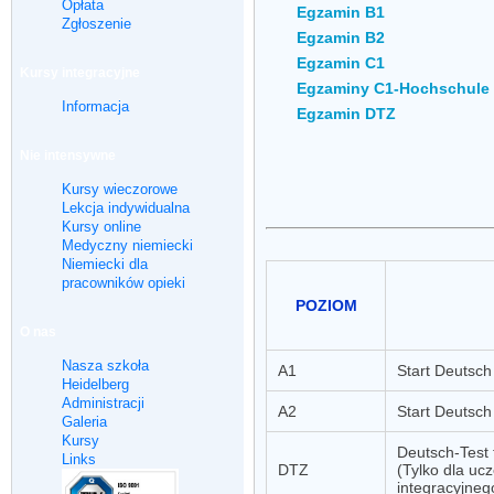
Opłata
Egzamin B1
Zgłoszenie
Egzamin B2
Egzamin C1
Kursy integracyjne
Egzaminy C1-Hochschule
Informacja
Egzamin DTZ
Nie intensywne
Kursy wieczorowe
Lekcja indywidualna
Kursy online
Medyczny niemiecki
Niemiecki dla
pracowników opieki
POZIOM
O nas
Nasza szkoła
A1
Start Deutsch
Heidelberg
Administracji
A2
Start Deutsch
Galeria
Kursy
Deutsch-Test
Links
DTZ
(Tylko dla uc
integracyjneg