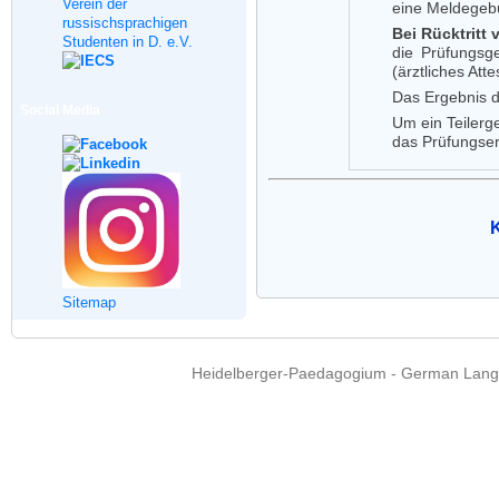
Verein der
eine Meldegeb
russischsprachigen
Bei Rücktritt
Studenten in D. e.V.
die Prüfungsg
(ärztliches At
Das Ergebnis d
Social Media
Um ein Teilerg
das Prüfungse
K
Sitemap
Heidelberger-Paedagogium - German Langua
Copyright © 2015 - 
info@heidel