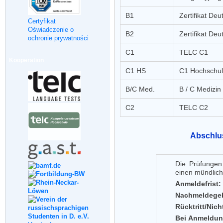
B1
Zertifikat Deu
Certyfikat
Oświadczenie o
B2
Zertifikat Deu
ochronie prywatności
C1
TELC C1
Kooperation
C1 HS
C1 Hochschul
B/C Med.
B / C Medizin
C2
TELC C2
Abschlus
Die Prüfungen 
einen mündlich
Anmeldefrist:
Nachmeldege
Rücktritt/Nicht
Bei Anmeldung