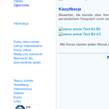
Opłata
Zgłoszenie
Klasyfikacja
Bewerber, die bereits über Ke
Kursy integracyjne
persönlichem Gespräch noch vor
Informacja
Test A1-B1
Test B1-C1
Nie intensywne
Kursy wieczorowe
Alle Kurse starten jeden Monat a
Lekcja indywidualna
Kursy online
Medyczny niemiecki
K
Niemiecki dla
pracowników opieki
O nas
Nasza szkoła
Heidelberg
Administracji
Galeria
Kursy
Links