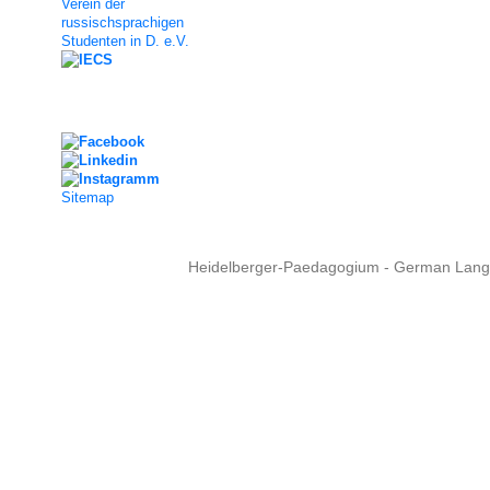
Verein der
russischsprachigen
Studenten in D. e.V.
Social Media
Sitemap
Heidelberger-Paedagogium - German Langua
Copyright © 2015 - 
info@heidel