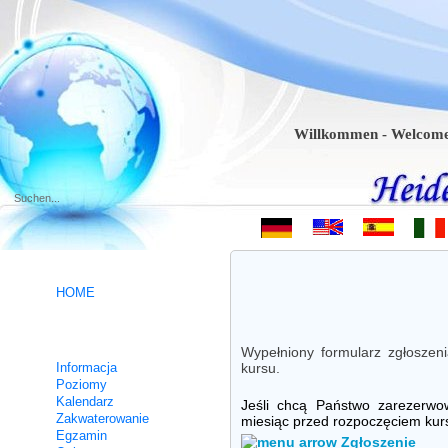
Willkommen - Welcome - Bi
.
HOME
Kursy niemieckiego
Wypełniony formularz zgłoszen
Informacja
kursu.
Poziomy
Kalendarz
Jeśli chcą Państwo zarezerwo
Zakwaterowanie
miesiąc przed rozpoczęciem kur
Egzamin
Zgłoszenie