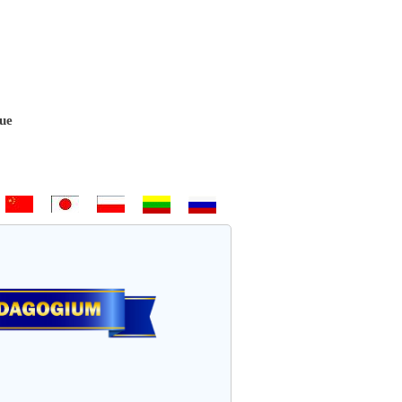
Bem-vindo - Hoş geldiniz! - 欢迎 - ようこそ - Witamy - Sveiki atvykę -