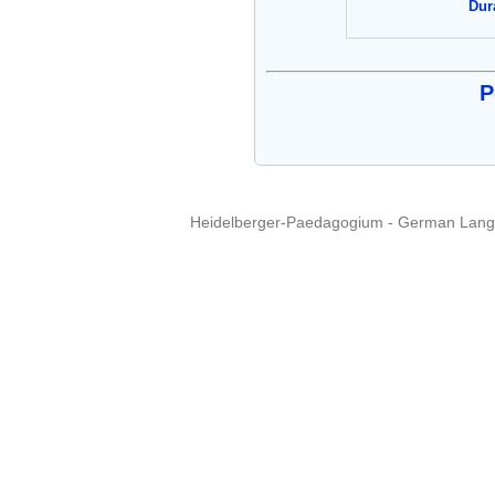
Dur
P
Heidelberger-Paedagogium - German Langua
Copyright © 2015 - 
info@heidel