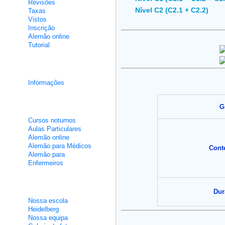
Revisões
Nível C2 (C2.1 + C2.2)
Taxas
Vistos
Inscrição
Alemão online
Tutorial
Cursos de integração
Informações
Aulas não intensivas
G
Cursos noturnos
Aulas Particulares
Alemão online
Alemão para Médicos
Cont
Alemão para
Enfermeiros
Sobre nós
Dur
Nossa escola
Heidelberg
Nossa equipa