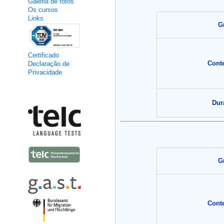
Galeria de fotos
Os cursos
Links
G
Certificado
Cont
Declaração de
Privacidade
Kooperation
Dur
G
Cont