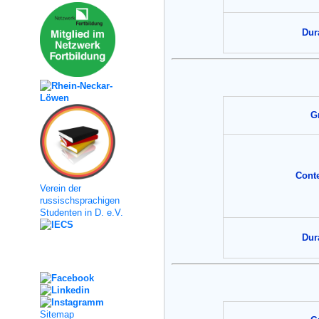
Dur
G
Cont
Verein der
russischsprachigen
Studenten in D. e.V.
Dur
Social Media
Sitemap