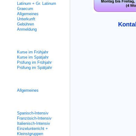
Latinum + Gr. Latinum
Graecum
Allgemeines
Unterkunft
Kontak
Gebühren
Anmeldung
Kalender
Kurse im Frühjahr
Kurse im Spätjahr
Prüfung im Frühjahr
Prüfung im Spätjahr
Semesterbegleitende Kurse
Allgemeines
Fremdsprachen
Spanisch-Intensiv
Französich-Intensiv
Italienisch-Intensiv
Einzelunterricht +
Kleinstgruppen