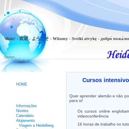
iniz! - 欢迎 - ようこそ - Witamy - Sveiki atvykę - добро́ пожа́ловать 
.
Cursos intensivo
HOME
Quer aprender alemão e não pod
Cursos intensivos de Alemão
para si!
Informações
Niveles
Os cursos online engloba
Calendário
videoconferência
Alojamento
16 horas de trabalho no tuto
Viagem a Heidelberg