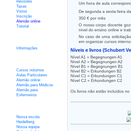
Revisões
Um hora de aula correspond
Taxas
Vistos
De segunda a sexta-feira da
Inscrição
350 € por mês
Alemão online
O nosso corpo docente goz
Tutorial
nível do ensino online e tr
No caso de uma solicitação
Cursos de integração
em organizar cursos interno
Informações
Níveis e livros
(Schubert Ve
Nível A1 = Begegnungen A1
Aulas não intensivas
Nível A2 = Begegnungen A2
Nível B1 = Begegnungen B1
Cursos noturnos
Nível B2 = Erkundungen B2
Aulas Particulares
Nível C1 = Erkundungen C1
Alemão online
Nível C2 = Erkundungen C2
Alemão para Médicos
Alemão para
Os livros não estão incluídos no
Enfermeiros
Sobre nós
Nossa escola
Heidelberg
Nossa equipa