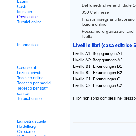
Esami
Dal lunedì al venerdì dalle 
Costi
Iscrizioni
350 € al mese
Corsi online
I nostri insegnanti lavorano
Tutorial online
lezioni online
Possiamo organizzare anche 
Corsi d'integrazione
livello
Informazioni
Livelli e libri
(casa editrice 
Livello A1: Begegnungen A1
Corsi non intensivi
Livello A2: Begegnungen A2
Livello B1: Erkundungen B1
Corsi serali
Lezioni private
Livello B2: Erkundungen B2
Tedesco online
Livello C1: Erkundungen C1
Tedesco per medici
Livello C2: Erkundungen C2
Tedesco per staff
sanitari
I libri non sono compresi nel prezzo
Tutorial online
Informazioni utili
La nostra scuola
Heidelberg
Chi siamo