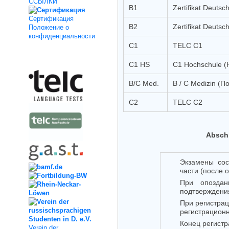
ССЫЛКИ
B1
Zertifikat Deutsc
Cертификация
B2
Zertifikat Deutsc
Положение о
конфиденциальности
C1
TELC C1
Kooperation
C1 HS
C1 Hochschule (
B/C Med.
B / C Medizin (П
C2
TELC C2
Abschl
Экзамены сос
части (после 
При опоздан
подтверждения
При регистрац
регистрационн
Конец регистр
Verein der