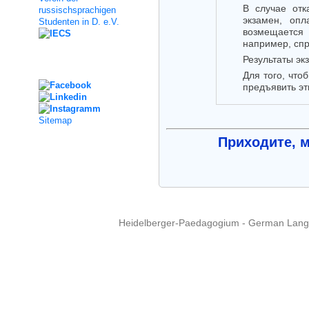
В случае отк
russischsprachigen
экзамен, опл
Studenten in D. e.V.
возмещается
например, спр
Результаты эк
Social Media
Для того, что
предъявить эт
Sitemap
Приходите, 
Heidelberger-Paedagogium - German Langua
Copyright © 2015 - 
info@heidel