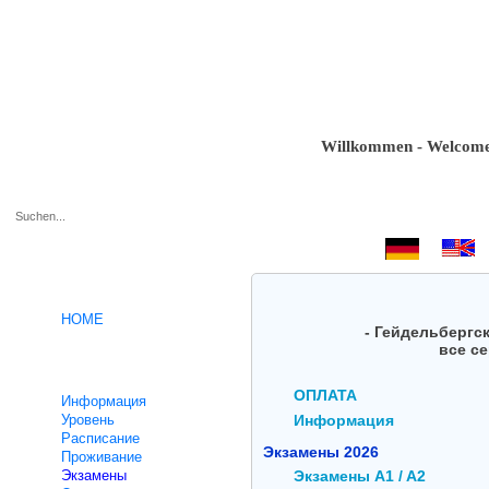
Willkommen - Welcome - Bie
.
HOME
- Гейдельбергс
все с
Курсы немецкого языка
ОПЛАТА
Информация
Уровень
Информация
Расписание
Экзамены 2026
Проживание
Экзамены
Экзамены A1 / A2