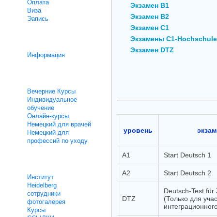
Oплата
Экзамен B1
Bиза
Экзамен B2
Эапись
Экзамен C1
Экзамены C1-Hochschule
интеграционному курсу
Экзамен DTZ
Информация
Уроки не интенсивные
Вечерние Курсы
Индивидуальное
обучение
Онлайн-курсы
Немецкий для врачей
уровень
экзам
Немецкий для
профессий по уходу
A1
Start Deutsch 1
O нас
A2
Start Deutsch 2
Институт
Heidelberg
Deutsch-Test für
сотрудники
DTZ
(Только для уча
фотогалерея
интеграционного
Курсы