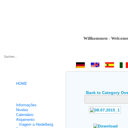
Willkommen - Welcome - Bie
.
HOME
Back to Category Ov
Cursos intensivos de Alemão
Informações
Niveles
Calendário
Author: No Data
Alojamento
Rating: No Votes
Viagem a Heidelberg