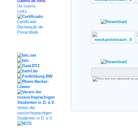
Galeria de fotos
Os cursos
Author: Mykhailo
Links
Osadchyi
Rating: No Votes
Certificado
Declaração de
Privacidade
Kooperation
Author: Mykhailo
Osadchyi
Rating: No Votes
Verein der
russischsprachigen
Studenten in D. e.V.
Social Media