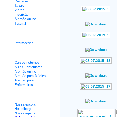
Revisões
Taxas
Vistos
Inscrição
Author: No Data
Alemão online
Rating: No Votes
Tutorial
Cursos de integração
Author: No Data
Informações
Rating: No Votes
Aulas não intensivas
Cursos noturnos
Author: No Data
Aulas Particulares
Rating: No Votes
Alemão online
Alemão para Médicos
Alemão para
Enfermeiros
Author: No Data
Sobre nós
Rating: No Votes
Nossa escola
Heidelberg
Nossa equipa