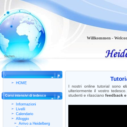
Willkommen - Welcome - Bi
.
Tutori
HOME
I nostri online tutorial sono
cl
ulteriormente il vostro tedesco
studenti e rilasciano
feedback e
Corsi intensivi di tedesco
Informazioni
Livelli
Calendario
Alloggio
Arrivo a Heidelberg