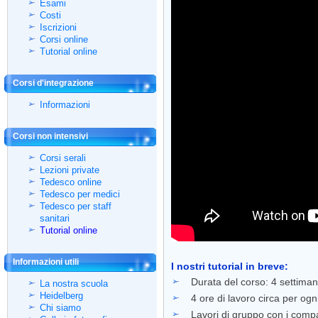
Esami
Costi
Iscrizioni
Corsi online
Tutorial online
Corsi d'integrazione
Informazioni
Corsi non intensivi
Corsi serali
Lezioni private
Tedesco online
Tedesco per medici
Tedesco per staff
sanitari
Tutorial online
Informazioni utili
I nostri tutorial in breve:
Durata del corso: 4 settimane
La nostra scuola
Heidelberg
4 ore di lavoro circa per ogni
Chi siamo
Lavori di gruppo con i compa