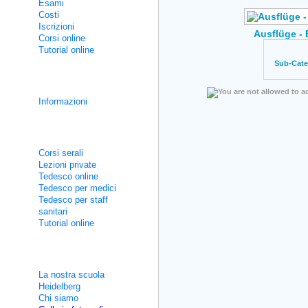
Esami
Costi
Iscrizioni
Ausflüge -
Corsi online
Tutorial online
Sub-Cate
Corsi d'integrazione
Informazioni
Corsi non intensivi
Corsi serali
Lezioni private
Tedesco online
Tedesco per medici
Tedesco per staff
sanitari
Tutorial online
Informazioni utili
La nostra scuola
Heidelberg
Chi siamo