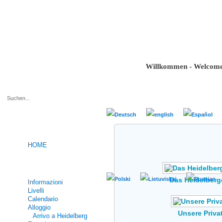
Willkommen - Welcome - Bi
.
HOME
Corsi intensivi di tedesco
Das Heidelber
Informazioni
Livelli
Calendario
Alloggio
Unsere Priv
Arrivo a Heidelberg