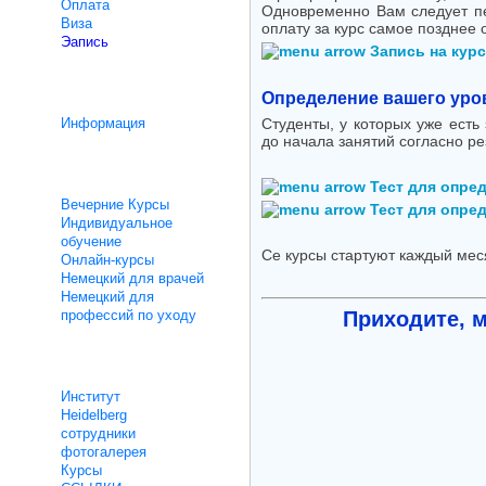
Oплата
Одновременно Вам следует пер
Bиза
оплату за курс самое позднее 
Эапись
Запись на курс
интеграционному курсу
Определение вашего уро
Информация
Студенты, у которых уже ест
до начала занятий согласно ре
Уроки не интенсивные
Тест для опред
Вечерние Курсы
Тест для опред
Индивидуальное
обучение
Cе курсы стартуют каждый мес
Онлайн-курсы
Немецкий для врачей
Немецкий для
профессий по уходу
Приходите, 
O нас
Институт
Heidelberg
сотрудники
фотогалерея
Курсы