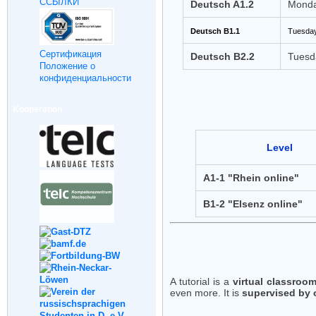
ССЫЛКИ
Deutsch A1.2
Monda
Deutsch B1.1
Tuesday
Cертификация
Deutsch B2.2
Tuesd
Положение о
конфиденциальности
Kooperation
Level
A1-1 "Rhein online"
B1-2 "Elsenz online"
A tutorial is a
virtual classroo
even more. It is
supervised by 