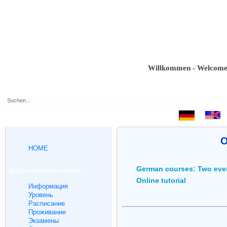
Willkommen - Welcome - Bi
.
O
HOME
German courses: Two eve
Курсы немецкого языка
Online tutorial
Информация
Уровень
Расписание
Проживание
Экзамены