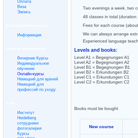
Oплата
Bиза
Two evenings a week, two co
Эапись
48 classes in total (duratio
Fees for each course (about
интеграционному курсу
We can always arrange extra 
Информация
Experienced language teac
Уроки не интенсивные
Levels and books:
Level A1 = Begegnungen A1
Вечерние Курсы
Level A2 = Begegnungen A2
Индивидуальное
Level B1 = Begegnungen B1
обучение
Level B2 = Erkundungen B2
Онлайн-курсы
Level C1 = Erkundungen C1
Немецкий для врачей
Level C2 = Erkundungen C2
Немецкий для
профессий по уходу
O нас
Books must be bought
Институт
Heidelberg
сотрудники
New course
фотогалерея
Курсы